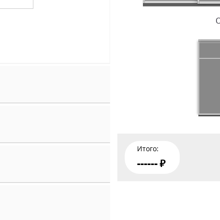
Итого
:
------
руб.