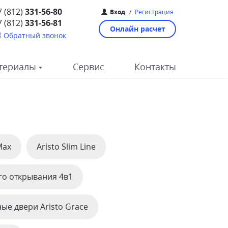
7 (812)
331-56-80
Вход
/
Регистрация
7 (812)
331-56-81
Онлайн расчет
Обратный звонок
териалы
Сервис
Контакты
Max
Aristo Slim Line
го открывания 4в1
ые двери Aristo Grace