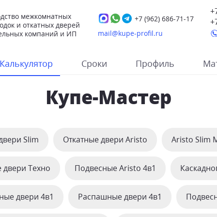
+
дство межкомнатных
+7 (962)
686-71-17
+
одок и откатных дверей
mail@kupe-profil.ru
ельных компаний и ИП
Калькулятор
Сроки
Профиль
Ма
Купе-Мастер
двери Slim
Откатные двери Aristo
Aristo Slim 
 двери Техно
Подвесные Aristo 4в1
Каскадно
ные двери 4в1
Распашные двери 4в1
Подвесн