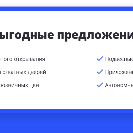
ыгодные предложен
дного открывания
Подвесные
и откатных дверей
Приложен
 розничных цен
Автономны