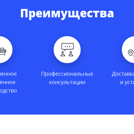
Преимущества
менное
Профессиональные
Доставк
венное
консультации
и уст
одство