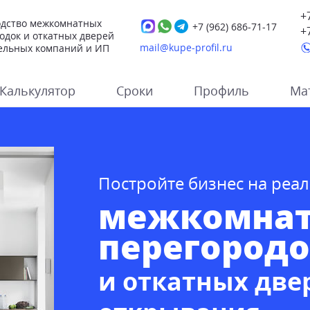
+
дство межкомнатных
+7 (962)
686-71-17
+
одок и откатных дверей
mail@kupe-profil.ru
ельных компаний и ИП
Калькулятор
Сроки
Профиль
Ма
Постройте бизнес на реа
межкомна
перегород
и откатных две