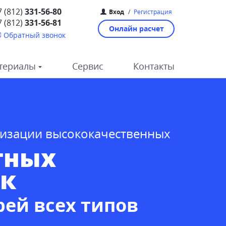
7 (812)
331-56-80
Вход
/
Регистрация
7 (812)
331-56-81
Онлайн расчет
Обратный звонок
териалы
Сервис
Контакты
лизации высококачественных
тных
ок
рей всех типов