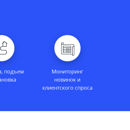
а, подъем
Мониторинг
ановка
новинок и
клиентcкого спроса