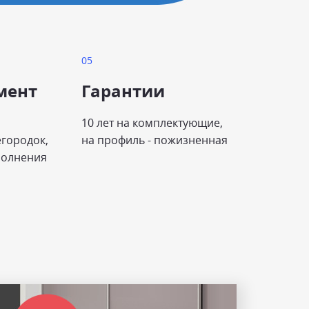
мент
Гарантии
10 лет на комплектующие,
егородок,
на профиль - пожизненная
полнения